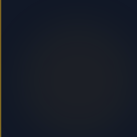
توريد عمال سقالات معتمدين
توفر جلف أوربيت عمال سقالات معتمدين لأعمال البناء
والصيانة والإغلاقات والوصول الصناعي في السعودية.
وبصفتنا شريكًا متخصصًا في توريد عمال السقالات المرخص،
نوفر محترفين جاهزين لمتطلبات TUV وSCA مع وثائق
موثقة ودعم جاهزية للموقع.
عمال سقالات معتمدين من TUV وSCA
عمال سقالات النظام (Cuplock، Ringlock، Kwikstage)
عمال سقالات الأنابيب والوصلات