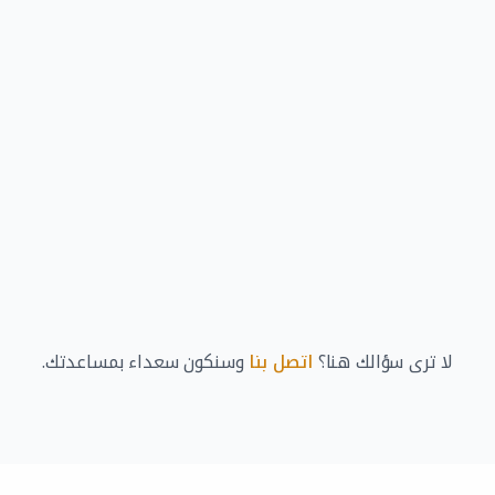
ما المعلومات التي تساعد على إعداد عرض
أسرع؟
كيف تحافظون على جودة القوى العاملة؟
هل يمكن لجلف أوربيت استبدال عامل غير
مناسب؟
لا ترى سؤالك هنا؟
اتصل بنا
وسنكون سعداء بمساعدتك.